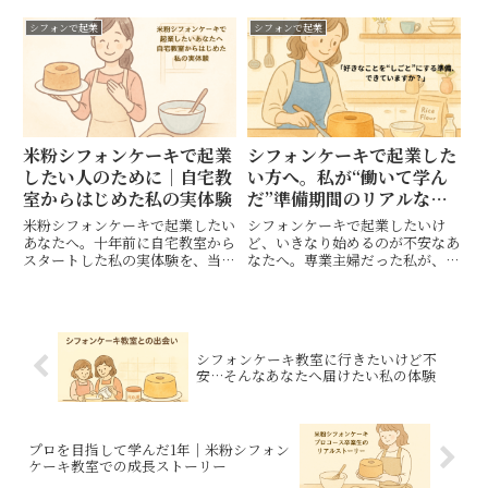
——そんな悩みを抱える40代女性
た。実際に教室を始めて気づいた
に向けて、実際に迷いながらプロ
リアルと、続けていく中で見えて
シフォンで起業
シフォンで起業
コースの体験会に来られた方のリ
きたものをお届けします。
アルな声と、私自身の体験から見
えた向き合い方をお届けします。
米粉シフォンケーキで起業
シフォンケーキで起業した
したい人のために｜自宅教
い方へ。私が“働いて学ん
室からはじめた私の実体験
だ”準備期間のリアルな体
験談
米粉シフォンケーキで起業したい
シフォンケーキで起業したいけ
あなたへ。十年前に自宅教室から
ど、いきなり始めるのが不安なあ
スタートした私の実体験を、当時
なたへ。専業主婦だった私が、働
の迷い・不安・気づきとともにま
く中で学んだ起業準備のリアルを
とめました。教室を選んだ理由
お伝えします。
や、ターゲット設定で見えた変化
など、起業のヒントになる思いを
届けます。
シフォンケーキ教室に行きたいけど不
安…そんなあなたへ届けたい私の体験
プロを目指して学んだ1年｜米粉シフォン
ケーキ教室での成長ストーリー