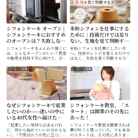
シフォンケーキ オーブン |
米粉シフォンを仕事にする
シフォンケーキにおすすめ
ために｜技術だけでは足り
のオーブンは？失敗しない
ない、生地を見て判断する
オーブンの選び方
力
シフォンケーキをふんわり焼くに
米粉シフォンを仕事にしたい方
は、どんなオーブンがいい？教室
へ。技術やレシピを覚えるだけで
や販売を目指す方に向けて、ガス
はなく、生地を見て判断する力が
と電気オーブンの違いや選び方の
なぜ大切なのか。プロコースの生
コツをわかりやすく解説します。
徒さんの成長を交えながら、安定
シフォンで起業
シフォンで起業
して焼き続けるための考え方をお
伝えします。
なぜシフォンケーキで起業
シフォンケーキ教室、「ス
したいのか——迷いの中に
タート」は開業のその先に
いる40代女性へ届けたい
あった！
メッセージ
「起業したい気持ちはあるけれ
シフォンケーキ教室を開業すれば
ど、何から始めていいか分からな
夢が叶うと思っていた。でも本当
い」「不安ばかりが先に立つ」
のスタートは、その先にありまし