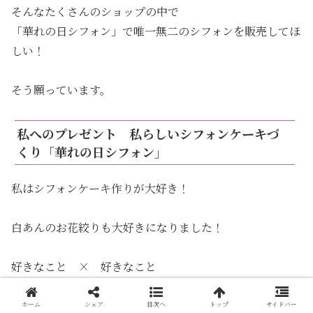
そんなたくさんのショップの中で
「華れの日シフォン」で唯一無二のシフォンを販売してほ
しい！
そう願っています。
私へのプレゼント 私らしいシフォンケーキづ
くり「華れの日シフォン」
私はシフォンケーキ作りが大好き！
白あんのお花絞りも大好きになりました！
好きなこと × 好きなこと
好きなことを組み合わせると、世界にたった一つの教室が
生まれました💐
ホーム
シェア
目次へ
トップ
サイドバー