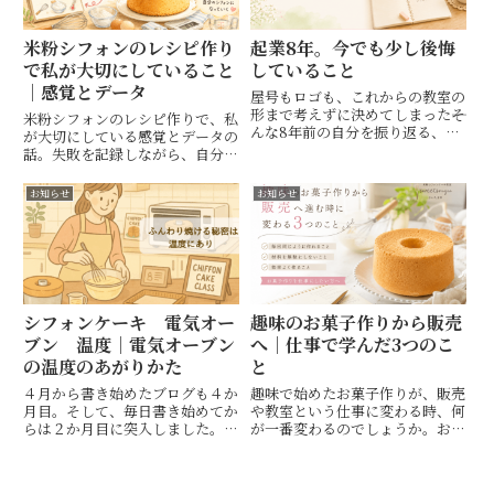
米粉シフォンのレシピ作り
起業8年。今でも少し後悔
で私が大切にしていること
していること
｜感覚とデータ
屋号もロゴも、これからの教室の
形まで考えずに決めてしまった――そ
米粉シフォンのレシピ作りで、私
んな8年前の自分を振り返る、米
が大切にしている感覚とデータの
粉シフォンケーキ教室の先生の正
話。失敗を記録しながら、自分の
直な話です。
感覚を育ててきた体験をお話しし
ます。
お知らせ
お知らせ
シフォンケーキ 電気オー
趣味のお菓子作りから販売
ブン 温度｜電気オーブン
へ｜仕事で学んだ3つのこ
の温度のあがりかた
と
４月から書き始めたブログも４か
趣味で始めたお菓子作りが、販売
月目。そして、毎日書き始めてか
や教室という仕事に変わる時、何
らは２か月目に突入しました。１
が一番変わるのでしょうか。お菓
年はできるだけ毎日続けていこう
子屋さんで3年間働いた経験か
と頑張っています。たまにお休み
ら、「同じように作る」「材料を
もしちゃうけど(笑)このブログで
無駄にしない」「効率よく作る」