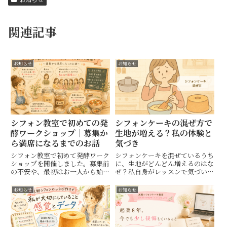
関連記事
お知らせ
お知らせ
シフォン教室で初めての発
シフォンケーキの混ぜ方で
酵ワークショップ｜募集か
生地が増える？私の体験と
ら満席になるまでのお話
気づき
シフォン教室で初めて発酵ワーク
シフォンケーキを混ぜているうち
ショップを開催しました。募集前
に、生地がどんどん増えるのはな
の不安や、最初はお一人から始ま
ぜ？私自身がレッスンで気づい
り、満席になるまでの出来事、そ
た“混ぜ方の落とし穴”と、ふくら
して発酵を通して感じた思いをお
みがしぼんでしまう原因につい
お知らせ
お知らせ
話しします。
て、体験を通してお伝えします。