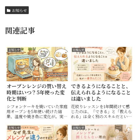
お知らせ
関連記事
お知らせ
お知らせ
オーブンレンジの買い替え
できるようになることと、
時期はいつ？5年使った変
伝えられるようになること
化と判断
は違いました
シフォンケーキを焼いていた家庭
花絞りレッスンを1年間続けて感
用オーブンを5年使い続けた結
じたのは、「できる」と「教えら
果、温度や焼き色に変化が。実際
れる」は全く別のスキルだという
に感じた劣化の様子と買い替えを
こと。4ヶ月で習得した技術を、
決めた理由、新しいビストロ導入
自分の言葉で伝えられるようにな
お知らせ
お知らせ
時のリアルな体験をまとめまし
るまでの気づきと学びをお話しし
た。
ます。